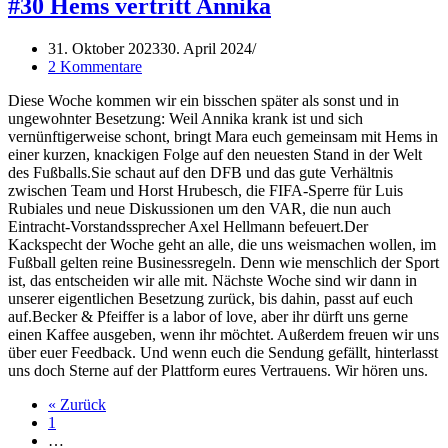
#30 Hems vertritt Annika
31. Oktober 2023
30. April 2024
2 Kommentare
Diese Woche kommen wir ein bisschen später als sonst und in
ungewohnter Besetzung: Weil Annika krank ist und sich
vernünftigerweise schont, bringt Mara euch gemeinsam mit Hems in
einer kurzen, knackigen Folge auf den neuesten Stand in der Welt
des Fußballs.Sie schaut auf den DFB und das gute Verhältnis
zwischen Team und Horst Hrubesch, die FIFA-Sperre für Luis
Rubiales und neue Diskussionen um den VAR, die nun auch
Eintracht-Vorstandssprecher Axel Hellmann befeuert.Der
Kackspecht der Woche geht an alle, die uns weismachen wollen, im
Fußball gelten reine Businessregeln. Denn wie menschlich der Sport
ist, das entscheiden wir alle mit. Nächste Woche sind wir dann in
unserer eigentlichen Besetzung zurück, bis dahin, passt auf euch
auf.Becker & Pfeiffer is a labor of love, aber ihr dürft uns gerne
einen Kaffee ausgeben, wenn ihr möchtet. Außerdem freuen wir uns
über euer Feedback. Und wenn euch die Sendung gefällt, hinterlasst
uns doch Sterne auf der Plattform eures Vertrauens. Wir hören uns.
« Zurück
1
…