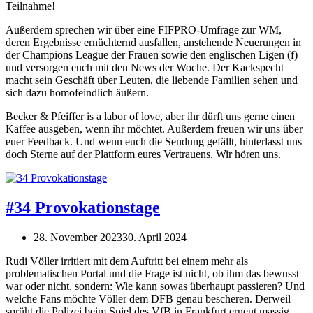
Teilnahme!
Außerdem sprechen wir über eine FIFPRO-Umfrage zur WM,
deren Ergebnisse ernüchternd ausfallen, anstehende Neuerungen in
der Champions League der Frauen sowie den englischen Ligen (f)
und versorgen euch mit den News der Woche. Der Kackspecht
macht sein Geschäft über Leuten, die liebende Familien sehen und
sich dazu homofeindlich äußern.
Becker & Pfeiffer is a labor of love, aber ihr dürft uns gerne einen
Kaffee ausgeben, wenn ihr möchtet. Außerdem freuen wir uns über
euer Feedback. Und wenn euch die Sendung gefällt, hinterlasst uns
doch Sterne auf der Plattform eures Vertrauens. Wir hören uns.
#34 Provokationstage
28. November 2023
30. April 2024
Rudi Völler irritiert mit dem Auftritt bei einem mehr als
problematischen Portal und die Frage ist nicht, ob ihm das bewusst
war oder nicht, sondern: Wie kann sowas überhaupt passieren? Und
welche Fans möchte Völler dem DFB genau bescheren. Derweil
sprüht die Polizei beim Spiel des VfB in Frankfurt erneut massig