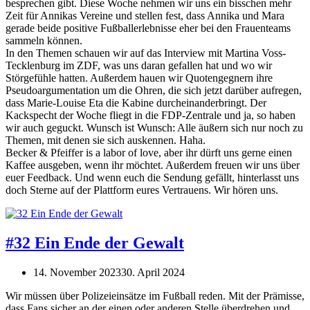
besprechen gibt. Diese Woche nehmen wir uns ein bisschen mehr
Zeit für Annikas Vereine und stellen fest, dass Annika und Mara
gerade beide positive Fußballerlebnisse eher bei den Frauenteams
sammeln können.
In den Themen schauen wir auf das Interview mit Martina Voss-
Tecklenburg im ZDF, was uns daran gefallen hat und wo wir
Störgefühle hatten. Außerdem hauen wir Quotengegnern ihre
Pseudoargumentation um die Ohren, die sich jetzt darüber aufregen,
dass Marie-Louise Eta die Kabine durcheinanderbringt. Der
Kackspecht der Woche fliegt in die FDP-Zentrale und ja, so haben
wir auch geguckt. Wunsch ist Wunsch: Alle äußern sich nur noch zu
Themen, mit denen sie sich auskennen. Haha.
Becker & Pfeiffer is a labor of love, aber ihr dürft uns gerne einen
Kaffee ausgeben, wenn ihr möchtet. Außerdem freuen wir uns über
euer Feedback. Und wenn euch die Sendung gefällt, hinterlasst uns
doch Sterne auf der Plattform eures Vertrauens. Wir hören uns.
#32 Ein Ende der Gewalt
14. November 2023
30. April 2024
Wir müssen über Polizeieinsätze im Fußball reden. Mit der Prämisse,
dass Fans sicher an der einen oder anderen Stelle überdrehen und