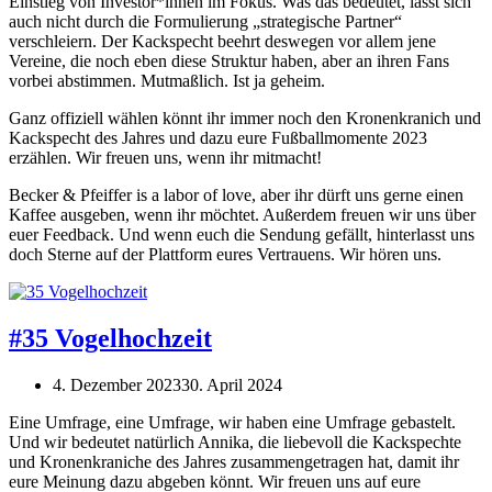
Einstieg von Investor*innen im Fokus. Was das bedeutet, lässt sich
auch nicht durch die Formulierung „strategische Partner“
verschleiern. Der Kackspecht beehrt deswegen vor allem jene
Vereine, die noch eben diese Struktur haben, aber an ihren Fans
vorbei abstimmen. Mutmaßlich. Ist ja geheim.
Ganz offiziell wählen könnt ihr immer noch den Kronenkranich und
Kackspecht des Jahres und dazu eure Fußballmomente 2023
erzählen. Wir freuen uns, wenn ihr mitmacht!
Becker & Pfeiffer is a labor of love, aber ihr dürft uns gerne einen
Kaffee ausgeben, wenn ihr möchtet. Außerdem freuen wir uns über
euer Feedback. Und wenn euch die Sendung gefällt, hinterlasst uns
doch Sterne auf der Plattform eures Vertrauens. Wir hören uns.
#35 Vogelhochzeit
4. Dezember 2023
30. April 2024
Eine Umfrage, eine Umfrage, wir haben eine Umfrage gebastelt.
Und wir bedeutet natürlich Annika, die liebevoll die Kackspechte
und Kronenkraniche des Jahres zusammengetragen hat, damit ihr
eure Meinung dazu abgeben könnt. Wir freuen uns auf eure