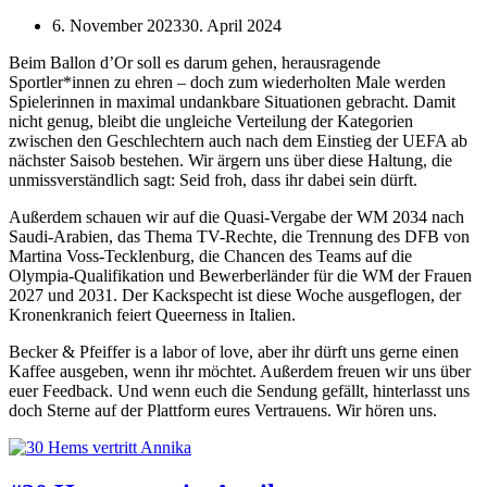
6. November 2023
30. April 2024
Beim Ballon d’Or soll es darum gehen, herausragende
Sportler*innen zu ehren – doch zum wiederholten Male werden
Spielerinnen in maximal undankbare Situationen gebracht. Damit
nicht genug, bleibt die ungleiche Verteilung der Kategorien
zwischen den Geschlechtern auch nach dem Einstieg der UEFA ab
nächster Saisob bestehen. Wir ärgern uns über diese Haltung, die
unmissverständlich sagt: Seid froh, dass ihr dabei sein dürft.
Außerdem schauen wir auf die Quasi-Vergabe der WM 2034 nach
Saudi-Arabien, das Thema TV-Rechte, die Trennung des DFB von
Martina Voss-Tecklenburg, die Chancen des Teams auf die
Olympia-Qualifikation und Bewerberländer für die WM der Frauen
2027 und 2031. Der Kackspecht ist diese Woche ausgeflogen, der
Kronenkranich feiert Queerness in Italien.
Becker & Pfeiffer is a labor of love, aber ihr dürft uns gerne einen
Kaffee ausgeben, wenn ihr möchtet. Außerdem freuen wir uns über
euer Feedback. Und wenn euch die Sendung gefällt, hinterlasst uns
doch Sterne auf der Plattform eures Vertrauens. Wir hören uns.