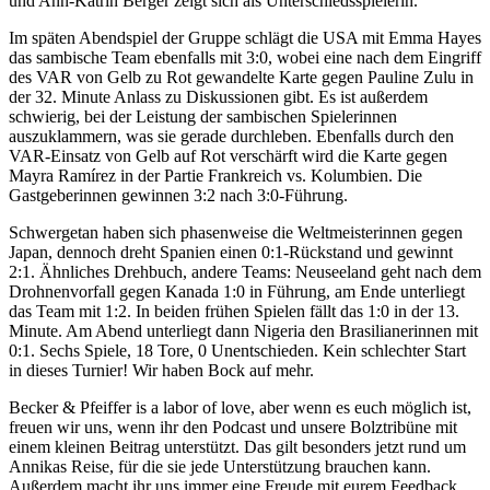
und Ann-Katrin Berger zeigt sich als Unterschiedsspielerin.
Im späten Abendspiel der Gruppe schlägt die USA mit Emma Hayes
das sambische Team ebenfalls mit 3:0, wobei eine nach dem Eingriff
des VAR von Gelb zu Rot gewandelte Karte gegen Pauline Zulu in
der 32. Minute Anlass zu Diskussionen gibt. Es ist außerdem
schwierig, bei der Leistung der sambischen Spielerinnen
auszuklammern, was sie gerade durchleben. Ebenfalls durch den
VAR-Einsatz von Gelb auf Rot verschärft wird die Karte gegen
Mayra Ramírez in der Partie Frankreich vs. Kolumbien. Die
Gastgeberinnen gewinnen 3:2 nach 3:0-Führung.
Schwergetan haben sich phasenweise die Weltmeisterinnen gegen
Japan, dennoch dreht Spanien einen 0:1-Rückstand und gewinnt
2:1. Ähnliches Drehbuch, andere Teams: Neuseeland geht nach dem
Drohnenvorfall gegen Kanada 1:0 in Führung, am Ende unterliegt
das Team mit 1:2. In beiden frühen Spielen fällt das 1:0 in der 13.
Minute. Am Abend unterliegt dann Nigeria den Brasilianerinnen mit
0:1. Sechs Spiele, 18 Tore, 0 Unentschieden. Kein schlechter Start
in dieses Turnier! Wir haben Bock auf mehr.
Becker & Pfeiffer is a labor of love, aber wenn es euch möglich ist,
freuen wir uns, wenn ihr den Podcast und unsere Bolztribüne mit
einem kleinen Beitrag unterstützt. Das gilt besonders jetzt rund um
Annikas Reise, für die sie jede Unterstützung brauchen kann.
Außerdem macht ihr uns immer eine Freude mit eurem Feedback.