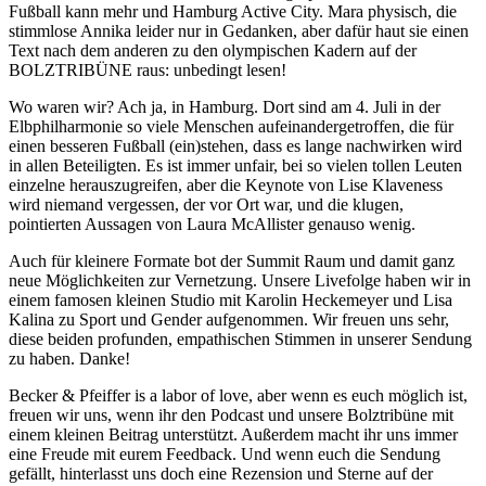
Fußball kann mehr und Hamburg Active City. Mara physisch, die
stimmlose Annika leider nur in Gedanken, aber dafür haut sie einen
Text nach dem anderen zu den olympischen Kadern auf der
BOLZTRIBÜNE raus: unbedingt lesen!
Wo waren wir? Ach ja, in Hamburg. Dort sind am 4. Juli in der
Elbphilharmonie so viele Menschen aufeinandergetroffen, die für
einen besseren Fußball (ein)stehen, dass es lange nachwirken wird
in allen Beteiligten. Es ist immer unfair, bei so vielen tollen Leuten
einzelne herauszugreifen, aber die Keynote von Lise Klaveness
wird niemand vergessen, der vor Ort war, und die klugen,
pointierten Aussagen von Laura McAllister genauso wenig.
Auch für kleinere Formate bot der Summit Raum und damit ganz
neue Möglichkeiten zur Vernetzung. Unsere Livefolge haben wir in
einem famosen kleinen Studio mit Karolin Heckemeyer und Lisa
Kalina zu Sport und Gender aufgenommen. Wir freuen uns sehr,
diese beiden profunden, empathischen Stimmen in unserer Sendung
zu haben. Danke!
Becker & Pfeiffer is a labor of love, aber wenn es euch möglich ist,
freuen wir uns, wenn ihr den Podcast und unsere Bolztribüne mit
einem kleinen Beitrag unterstützt. Außerdem macht ihr uns immer
eine Freude mit eurem Feedback. Und wenn euch die Sendung
gefällt, hinterlasst uns doch eine Rezension und Sterne auf der