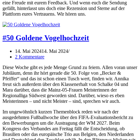
eine Freude mit eurem Feedback. Und wenn euch die Sendung
gefällt, hinterlasst uns doch eine Rezension und Sterne auf der
Plattform eures Vertrauens. Wir hören uns.
#50 Goldene Vogelhochzeit
14. Mai 2024
14. Mai 2024
2 Kommentare
Diese Woche gibt es jede Menge Grund zu feiern. Allen voran unser
Jubiläum, denn ihr hört gerade die 50. Folge von „Becker &
Pfeiffer“ und das ist schon einen Tusch wert, finden wir. Annika
freut sich außerdem über den Klassenerhalt von Schalke 04 und
Mara darüber, dass die Mainz-05-Frauen Meisterinnen der
Regionalliga Südwest geworden sind. Darüber, wieso es eben
Meisterinnen – und nicht Meister – sind, sprechen wir auch.
Im ungewöhnlich kurzen Themenblock reden wir nach der
ausgedehnten Fußballwoche über den FIFA-Evaluationsbericht zu
den Bewerbungen um die Austragung der WM 2027. Beim
Kongress des Verbandes am Freitag fällt die Entscheidung, ob
Brasilien oder das europäische Trio aus Belgien, den Niederlanden
und Deutschland den Zuschlag erhält. In den Blitznews blicken wir