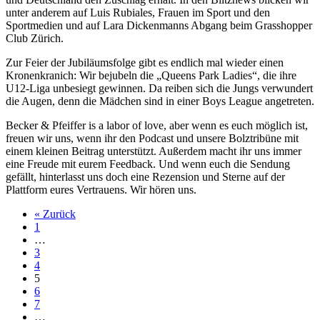
unter anderem auf Luis Rubiales, Frauen im Sport und den
Sportmedien und auf Lara Dickenmanns Abgang beim Grasshopper
Club Zürich.
Zur Feier der Jubiläumsfolge gibt es endlich mal wieder einen
Kronenkranich: Wir bejubeln die „Queens Park Ladies“, die ihre
U12-Liga unbesiegt gewinnen. Da reiben sich die Jungs verwundert
die Augen, denn die Mädchen sind in einer Boys League angetreten.
Becker & Pfeiffer is a labor of love, aber wenn es euch möglich ist,
freuen wir uns, wenn ihr den Podcast und unsere Bolztribüne mit
einem kleinen Beitrag unterstützt. Außerdem macht ihr uns immer
eine Freude mit eurem Feedback. Und wenn euch die Sendung
gefällt, hinterlasst uns doch eine Rezension und Sterne auf der
Plattform eures Vertrauens. Wir hören uns.
« Zurück
1
…
3
4
5
6
7
…