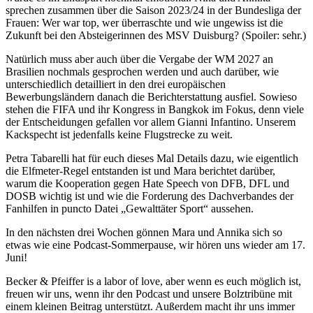
sprechen zusammen über die Saison 2023/24 in der Bundesliga der
Frauen: Wer war top, wer überraschte und wie ungewiss ist die
Zukunft bei den Absteigerinnen des MSV Duisburg? (Spoiler: sehr.)
Natürlich muss aber auch über die Vergabe der WM 2027 an
Brasilien nochmals gesprochen werden und auch darüber, wie
unterschiedlich detailliert in den drei europäischen
Bewerbungsländern danach die Berichterstattung ausfiel. Sowieso
stehen die FIFA und ihr Kongress in Bangkok im Fokus, denn viele
der Entscheidungen gefallen vor allem Gianni Infantino. Unserem
Kackspecht ist jedenfalls keine Flugstrecke zu weit.
Petra Tabarelli hat für euch dieses Mal Details dazu, wie eigentlich
die Elfmeter-Regel entstanden ist und Mara berichtet darüber,
warum die Kooperation gegen Hate Speech von DFB, DFL und
DOSB wichtig ist und wie die Forderung des Dachverbandes der
Fanhilfen in puncto Datei „Gewalttäter Sport“ aussehen.
In den nächsten drei Wochen gönnen Mara und Annika sich so
etwas wie eine Podcast-Sommerpause, wir hören uns wieder am 17.
Juni!
Becker & Pfeiffer is a labor of love, aber wenn es euch möglich ist,
freuen wir uns, wenn ihr den Podcast und unsere Bolztribüne mit
einem kleinen Beitrag unterstützt. Außerdem macht ihr uns immer