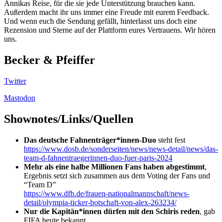
Annikas Reise, für die sie jede Unterstützung brauchen kann.
Außerdem macht ihr uns immer eine Freude mit eurem Feedback.
Und wenn euch die Sendung gefällt, hinterlasst uns doch eine
Rezension und Sterne auf der Plattform eures Vertrauens. Wir hören
uns.
Becker & Pfeiffer
Twitter
Mastodon
Shownotes/Links/Quellen
Das deutsche Fahnenträger*innen-Duo
steht fest
https://www.dosb.de/sonderseiten/news/news-detail/news/das-
team-d-fahnentraegerinnen-duo-fuer-paris-2024
Mehr als eine halbe Millionen Fans haben abgestimmt
,
Ergebnis setzt sich zusammen aus dem Voting der Fans und
“Team D”
https://www.dfb.de/frauen-nationalmannschaft/news-
detail/olympia-ticker-botschaft-von-alex-263234/
Nur die Kapitän*innen dürfen mit den Schiris reden
, gab
FIFA heute bekannt