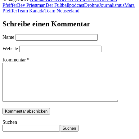
Pfeiffer
Bev Priestman
Der Fußballpodcast
Drohne
Journalismus
Mara
Pfeiffer
Team Kanada
Team Neuseeland
Schreibe einen Kommentar
Name
Website
Kommentar
*
Suchen
Suchen