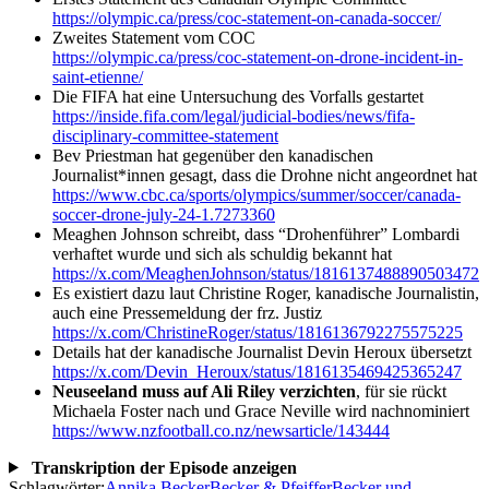
https://olympic.ca/press/coc-statement-on-canada-soccer/
Zweites Statement vom COC
https://olympic.ca/press/coc-statement-on-drone-incident-in-
saint-etienne/
Die FIFA hat eine Untersuchung des Vorfalls gestartet
https://inside.fifa.com/legal/judicial-bodies/news/fifa-
disciplinary-committee-statement
Bev Priestman hat gegenüber den kanadischen
Journalist*innen gesagt, dass die Drohne nicht angeordnet hat
https://www.cbc.ca/sports/olympics/summer/soccer/canada-
soccer-drone-july-24-1.7273360
Meaghen Johnson schreibt, dass “Drohenführer” Lombardi
verhaftet wurde und sich als schuldig bekannt hat
https://x.com/MeaghenJohnson/status/1816137488890503472
Es existiert dazu laut Christine Roger, kanadische Journalistin,
auch eine Pressemeldung der frz. Justiz
https://x.com/ChristineRoger/status/1816136792275575225
Details hat der kanadische Journalist Devin Heroux übersetzt
https://x.com/Devin_Heroux/status/1816135469425365247
Neuseeland muss auf Ali Riley verzichten
, für sie rückt
Michaela Foster nach und Grace Neville wird nachnominiert
https://www.nzfootball.co.nz/newsarticle/143444
Transkription der Episode anzeigen
Schlagwörter:
Annika Becker
Becker & Pfeiffer
Becker und