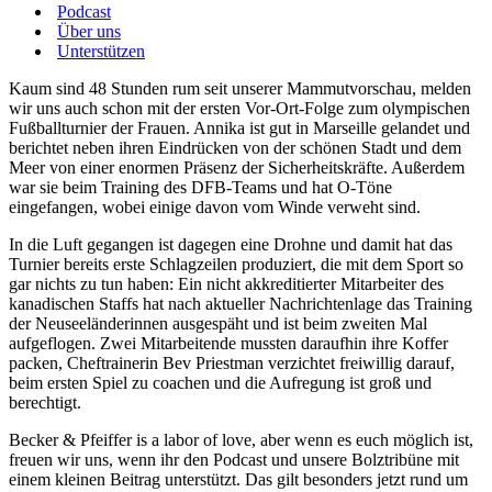
Podcast
Über uns
Unterstützen
Kaum sind 48 Stunden rum seit unserer Mammutvorschau, melden
wir uns auch schon mit der ersten Vor-Ort-Folge zum olympischen
Fußballturnier der Frauen. Annika ist gut in Marseille gelandet und
berichtet neben ihren Eindrücken von der schönen Stadt und dem
Meer von einer enormen Präsenz der Sicherheitskräfte. Außerdem
war sie beim Training des DFB-Teams und hat O-Töne
eingefangen, wobei einige davon vom Winde verweht sind.
In die Luft gegangen ist dagegen eine Drohne und damit hat das
Turnier bereits erste Schlagzeilen produziert, die mit dem Sport so
gar nichts zu tun haben: Ein nicht akkreditierter Mitarbeiter des
kanadischen Staffs hat nach aktueller Nachrichtenlage das Training
der Neuseeländerinnen ausgespäht und ist beim zweiten Mal
aufgeflogen. Zwei Mitarbeitende mussten daraufhin ihre Koffer
packen, Cheftrainerin Bev Priestman verzichtet freiwillig darauf,
beim ersten Spiel zu coachen und die Aufregung ist groß und
berechtigt.
Becker & Pfeiffer is a labor of love, aber wenn es euch möglich ist,
freuen wir uns, wenn ihr den Podcast und unsere Bolztribüne mit
einem kleinen Beitrag unterstützt. Das gilt besonders jetzt rund um