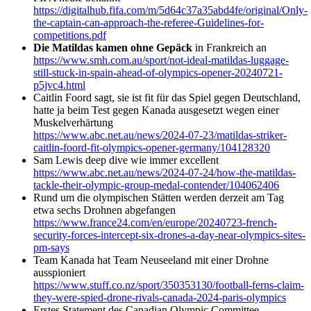
https://digitalhub.fifa.com/m/5d64c37a35abd4fe/original/Only-
the-captain-can-approach-the-referee-Guidelines-for-
competitions.pdf
Die Matildas kamen ohne Gepäck
in Frankreich an
https://www.smh.com.au/sport/not-ideal-matildas-luggage-
still-stuck-in-spain-ahead-of-olympics-opener-20240721-
p5jvc4.html
Caitlin Foord sagt, sie ist fit für das Spiel gegen Deutschland,
hatte ja beim Test gegen Kanada ausgesetzt wegen einer
Muskelverhärtung
https://www.abc.net.au/news/2024-07-23/matildas-striker-
caitlin-foord-fit-olympics-opener-germany/104128320
Sam Lewis deep dive wie immer excellent
https://www.abc.net.au/news/2024-07-24/how-the-matildas-
tackle-their-olympic-group-medal-contender/104062406
Rund um die olympischen Stätten werden derzeit am Tag
etwa sechs Drohnen abgefangen
https://www.france24.com/en/europe/20240723-french-
security-forces-intercept-six-drones-a-day-near-olympics-sites-
pm-says
Team Kanada hat Team Neuseeland mit einer Drohne
ausspioniert
https://www.stuff.co.nz/sport/350353130/football-ferns-claim-
they-were-spied-drone-rivals-canada-2024-paris-olympics
Erstes Statement des Canadian Olympic Committee