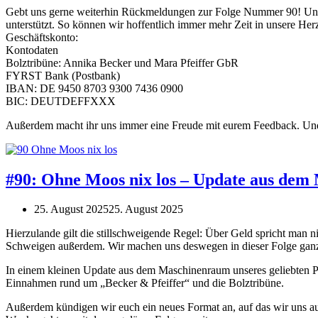
Gebt uns gerne weiterhin Rückmeldungen zur Folge Nummer 90! Und w
unterstützt. So können wir hoffentlich immer mehr Zeit in unsere Her
Geschäftskonto:
Kontodaten
Bolztribüne: Annika Becker und Mara Pfeiffer GbR
FYRST Bank (Postbank)
IBAN: DE 9450 8703 9300 7436 0900
BIC: DEUTDEFFXXX
Außerdem macht ihr uns immer eine Freude mit eurem Feedback. Und w
#90: Ohne Moos nix los – Update aus de
25. August 2025
25. August 2025
Hierzulande gilt die stillschweigende Regel: Über Geld spricht man nic
Schweigen außerdem. Wir machen uns deswegen in dieser Folge ganz 
In einem kleinen Update aus dem Maschinenraum unseres geliebten P
Einnahmen rund um „Becker & Pfeiffer“ und die Bolztribüne.
Außerdem kündigen wir euch ein neues Format an, auf das wir uns auc