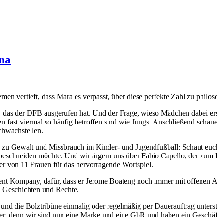
na
men vertieft, dass Mara es verpasst, über diese perfekte Zahl zu philos
 das der DFB ausgerufen hat. Und der Frage, wieso Mädchen dabei erst 
 fast viermal so häufig betroffen sind wie Jungs. Anschließend schaue
chwachstellen.
e zu Gewalt und Missbrauch im Kinder- und Jugendfußball: Schaut euc
chneiden möchte. Und wir ärgern uns über Fabio Capello, der zum Ba
er von 11 Frauen für das hervorragende Wortspiel.
ent Kompany, dafür, dass er Jerome Boateng noch immer mit offenen 
e Geschichten und Rechte.
und die Bolztribüne einmalig oder regelmäßig per Dauerauftrag unterst
rüher, denn wir sind nun eine Marke und eine GbR und haben ein Geschäf