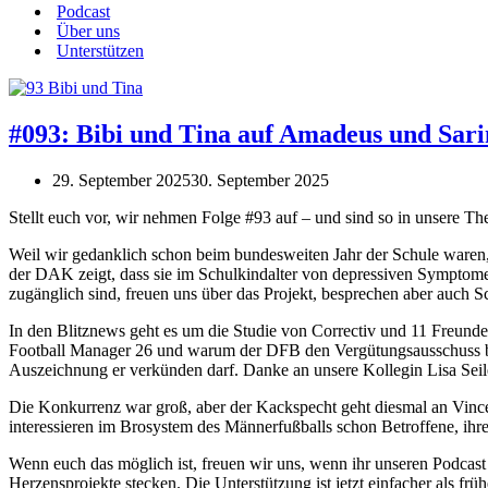
Podcast
Über uns
Unterstützen
#093: Bibi und Tina auf Amadeus und Sari
29. September 2025
30. September 2025
Stellt euch vor, wir nehmen Folge #93 auf – und sind so in unsere The
Weil wir gedanklich schon beim bundesweiten Jahr der Schule waren,
der DAK zeigt, dass sie im Schulkindalter von depressiven Symptomen
zugänglich sind, freuen uns über das Projekt, besprechen aber auch S
In den Blitznews geht es um die Studie von Correctiv und 11 Freund
Football Manager 26 und warum der DFB den Vergütungsausschuss bes
Auszeichnung er verkünden darf. Danke an unsere Kollegin Lisa Seil
Die Konkurrenz war groß, aber der Kackspecht geht diesmal an Vinc
interessieren im Brosystem des Männerfußballs schon Betroffene, ihr
Wenn euch das möglich ist, freuen wir uns, wenn ihr unseren Podcast 
Herzensprojekte stecken. Die Unterstützung ist jetzt einfacher als f