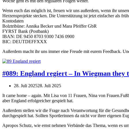
Woche geht es mit den regulären Folgen weiter.
Wenn euch das möglich ist, freuen wir uns außerdem, wenn ihr unsere
Herzensprojekte stecken. Die Unterstützung ist jetzt einfacher als f
Kontodaten
Bolztribüne: Annika Becker und Mara Pfeiffer GbR
FYRST Bank (Postbank)
IBAN: DE 9450 8703 9300 7436 0900
BIC: DEUTDEFFXXX
Außerdem macht ihr uns immer eine Freude mit eurem Feedback. Und w
#089: England regiert – In Wiegman they t
28. Juli 2025
28. Juli 2025
It came home – again. Mit Lisa von 11 Frauen, Nina von Frauen.Fußb
aber England erfolgreicher gespielt hat.
Außerdem stellen wir die Frage nach Verantwortung für die Gesundhei
durchgespielt hat. Sollten Sportlerinnen da nicht vor ihrer eigenen 
Apropos Schutz, wie ernst nehmen Verbände das Thema, wenn es um 