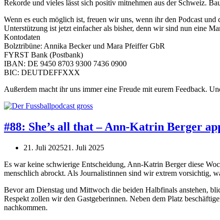
Rekorde und vieles lässt sich positiv mitnehmen aus der Schweiz. Ba
Wenn es euch möglich ist, freuen wir uns, wenn ihr den Podcast und d
Unterstützung ist jetzt einfacher als bisher, denn wir sind nun eine
Kontodaten
Bolztribüne: Annika Becker und Mara Pfeiffer GbR
FYRST Bank (Postbank)
IBAN: DE 9450 8703 9300 7436 0900
BIC: DEUTDEFFXXX
Außerdem macht ihr uns immer eine Freude mit eurem Feedback. Und w
#88: She’s all that – Ann-Katrin Berger ap
21. Juli 2025
21. Juli 2025
Es war keine schwierige Entscheidung, Ann-Katrin Berger diese Woche 
menschlich abrockt. Als Journalistinnen sind wir extrem vorsichtig
Bevor am Dienstag und Mittwoch die beiden Halbfinals anstehen, blick
Respekt zollen wir den Gastgeberinnen. Neben dem Platz beschäftigen
nachkommen.