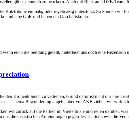
ustellen gilt es dennoch zu beackern. Auch mit Blick aufs DFB-Team, 
ie Bolztribüne einmalig oder regelmäßig unterstützt. So können wir ho
 Marke und eine GbR und haben ein Geschäftskonto:
enn euch die Sendung gefällt, hinterlasst uns doch eine Rezension und
preciation
den Kronenkranich zu verleihen. Grund dafür ist nicht nur ihre Leistu
, was das Thema Bewunderung angeht, aber vor AKB ziehen wir wirklich 
en wir zurück auf die Partien im Viertelfinale und reden darüber, was 
 uns die rassistischen Anfeindungen gegen Jess Carter sowie die Vera