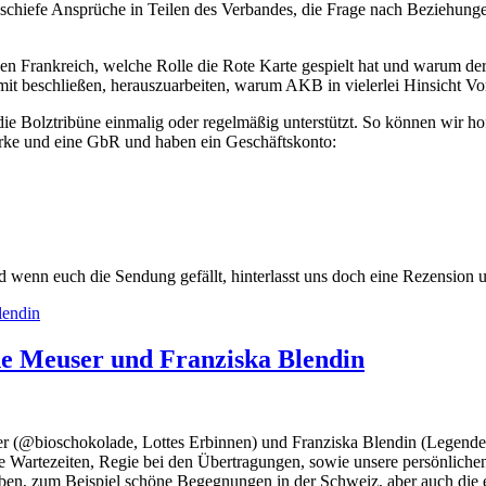
, schiefe Ansprüche in Teilen des Verbandes, die Frage nach Beziehun
gen Frankreich, welche Rolle die Rote Karte gespielt hat und warum de
mit beschließen, herauszuarbeiten, warum AKB in vielerlei Hinsicht Vorb
ie Bolztribüne einmalig oder regelmäßig unterstützt. So können wir ho
 Marke und eine GbR und haben ein Geschäftskonto:
enn euch die Sendung gefällt, hinterlasst uns doch eine Rezension und
e Meuser und Franziska Blendin
user (@bioschokolade, Lottes Erbinnen) und Franziska Blendin (Legend
e Wartezeiten, Regie bei den Übertragungen, sowie unsere persönliche
en, zum Beispiel schöne Begegnungen in der Schweiz, aber auch die ein