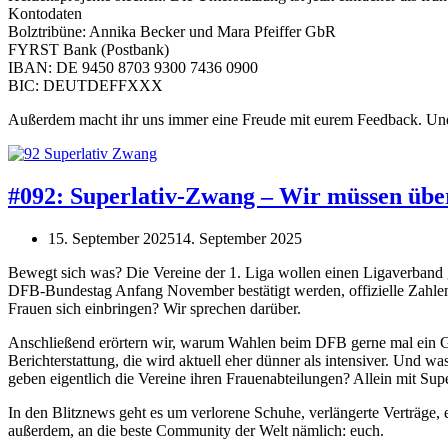
Kontodaten
Bolztribüne: Annika Becker und Mara Pfeiffer GbR
FYRST Bank (Postbank)
IBAN: DE 9450 8703 9300 7436 0900
BIC: DEUTDEFFXXX
Außerdem macht ihr uns immer eine Freude mit eurem Feedback. Und w
#092: Superlativ-Zwang – Wir müssen übe
15. September 2025
14. September 2025
Bewegt sich was? Die Vereine der 1. Liga wollen einen Ligaverband
DFB-Bundestag Anfang November bestätigt werden, offizielle Zahlen 
Frauen sich einbringen? Wir sprechen darüber.
Anschließend erörtern wir, warum Wahlen beim DFB gerne mal ein Ge
Berichterstattung, die wird aktuell eher dünner als intensiver. Und w
geben eigentlich die Vereine ihren Frauenabteilungen? Allein mit Supe
In den Blitznews geht es um verlorene Schuhe, verlängerte Verträge,
außerdem, an die beste Community der Welt nämlich: euch.