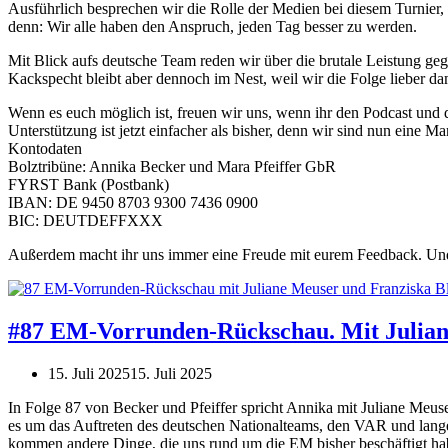
Ausführlich besprechen wir die Rolle der Medien bei diesem Turnier
denn: Wir alle haben den Anspruch, jeden Tag besser zu werden.
Mit Blick aufs deutsche Team reden wir über die brutale Leistung ge
Kackspecht bleibt aber dennoch im Nest, weil wir die Folge lieber da
Wenn es euch möglich ist, freuen wir uns, wenn ihr den Podcast und d
Unterstützung ist jetzt einfacher als bisher, denn wir sind nun eine
Kontodaten
Bolztribüne: Annika Becker und Mara Pfeiffer GbR
FYRST Bank (Postbank)
IBAN: DE 9450 8703 9300 7436 0900
BIC: DEUTDEFFXXX
Außerdem macht ihr uns immer eine Freude mit eurem Feedback. Und w
#87 EM-Vorrunden-Rückschau. Mit Julian
15. Juli 2025
15. Juli 2025
In Folge 87 von Becker und Pfeiffer spricht Annika mit Juliane Me
es um das Auftreten des deutschen Nationalteams, den VAR und lang
kommen andere Dinge, die uns rund um die EM bisher beschäftigt hab