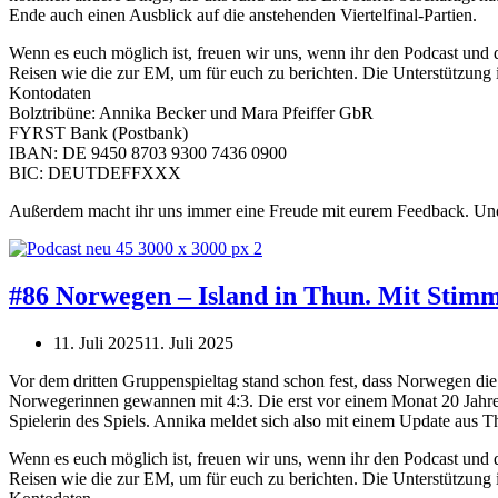
Ende auch einen Ausblick auf die anstehenden Viertelfinal-Partien.
Wenn es euch möglich ist, freuen wir uns, wenn ihr den Podcast und d
Reisen wie die zur EM, um für euch zu berichten. Die Unterstützung i
Kontodaten
Bolztribüne: Annika Becker und Mara Pfeiffer GbR
FYRST Bank (Postbank)
IBAN: DE 9450 8703 9300 7436 0900
BIC: DEUTDEFFXXX
Außerdem macht ihr uns immer eine Freude mit eurem Feedback. Und w
#86 Norwegen – Island in Thun. Mit Stim
11. Juli 2025
11. Juli 2025
Vor dem dritten Gruppenspieltag stand schon fest, dass Norwegen di
Norwegerinnen gewannen mit 4:3. Die erst vor einem Monat 20 Jahre 
Spielerin des Spiels. Annika meldet sich also mit einem Update aus
Wenn es euch möglich ist, freuen wir uns, wenn ihr den Podcast und d
Reisen wie die zur EM, um für euch zu berichten. Die Unterstützung i