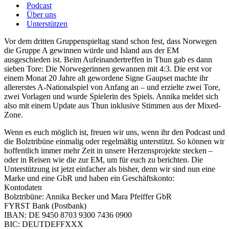
Podcast
Über uns
Unterstützen
Vor dem dritten Gruppenspieltag stand schon fest, dass Norwegen
die Gruppe A gewinnen würde und Island aus der EM
ausgeschieden ist. Beim Aufeinandertreffen in Thun gab es dann
sieben Tore: Die Norwegerinnen gewannen mit 4:3. Die erst vor
einem Monat 20 Jahre alt gewordene Signe Gaupset machte ihr
allererstes A-Nationalspiel von Anfang an – und erzielte zwei Tore,
zwei Vorlagen und wurde Spielerin des Spiels. Annika meldet sich
also mit einem Update aus Thun inklusive Stimmen aus der Mixed-
Zone.
Wenn es euch möglich ist, freuen wir uns, wenn ihr den Podcast und
die Bolztribüne einmalig oder regelmäßig unterstützt. So können wir
hoffentlich immer mehr Zeit in unsere Herzensprojekte stecken –
oder in Reisen wie die zur EM, um für euch zu berichten. Die
Unterstützung ist jetzt einfacher als bisher, denn wir sind nun eine
Marke und eine GbR und haben ein Geschäftskonto:
Kontodaten
Bolztribüne: Annika Becker und Mara Pfeiffer GbR
FYRST Bank (Postbank)
IBAN: DE 9450 8703 9300 7436 0900
BIC: DEUTDEFFXXX