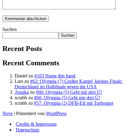
Suchen
Suchen
Recent Posts
Recent Comments
Daniel
zu
#103 Name this band
Lars
zu
#62: Olympia (7) Großer Kampf, kleines Finale:
Deutschland im Halbfinale gegen die USA
Annika
zu
#60: Olympia (5) Gebt mir drei Ü!
scrabb
zu
#60: Olympia (5) Gebt mir drei Ü!
scrabb
zu
#57: Olympia (2) DFB-Elf mit Turbostart
Neve
| Präsentiert von
WordPress
Credits & Impressum
Datenschutz