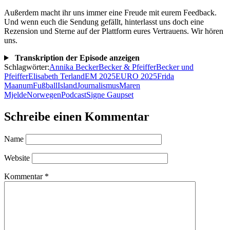
Außerdem macht ihr uns immer eine Freude mit eurem Feedback.
Und wenn euch die Sendung gefällt, hinterlasst uns doch eine
Rezension und Sterne auf der Plattform eures Vertrauens. Wir hören
uns.
Transkription der Episode anzeigen
Schlagwörter:
Annika Becker
Becker & Pfeiffer
Becker und
Pfeiffer
Elisabeth Terland
EM 2025
EURO 2025
Frida
Maanum
Fußball
Island
Journalismus
Maren
Mjelde
Norwegen
Podcast
Signe Gaupset
Schreibe einen Kommentar
Name
Website
Kommentar
*