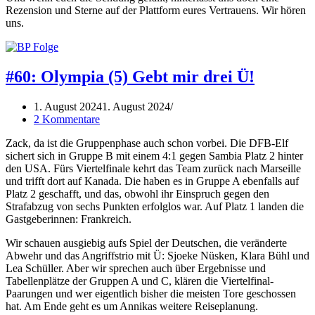
Rezension und Sterne auf der Plattform eures Vertrauens. Wir hören
uns.
#60: Olympia (5) Gebt mir drei Ü!
1. August 2024
1. August 2024
2 Kommentare
Zack, da ist die Gruppenphase auch schon vorbei. Die DFB-Elf
sichert sich in Gruppe B mit einem 4:1 gegen Sambia Platz 2 hinter
den USA. Fürs Viertelfinale kehrt das Team zurück nach Marseille
und trifft dort auf Kanada. Die haben es in Gruppe A ebenfalls auf
Platz 2 geschafft, und das, obwohl ihr Einspruch gegen den
Strafabzug von sechs Punkten erfolglos war. Auf Platz 1 landen die
Gastgeberinnen: Frankreich.
Wir schauen ausgiebig aufs Spiel der Deutschen, die veränderte
Abwehr und das Angriffstrio mit Ü: Sjoeke Nüsken, Klara Bühl und
Lea Schüller. Aber wir sprechen auch über Ergebnisse und
Tabellenplätze der Gruppen A und C, klären die Viertelfinal-
Paarungen und wer eigentlich bisher die meisten Tore geschossen
hat. Am Ende geht es um Annikas weitere Reiseplanung.