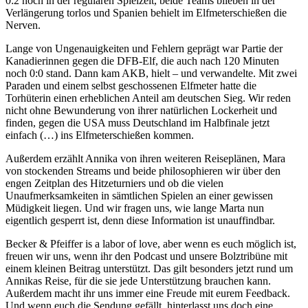
0:2 noch in der regulären Spielzeit, beide Teams blieben in der
Verlängerung torlos und Spanien behielt im Elfmeterschießen die
Nerven.
Lange von Ungenauigkeiten und Fehlern geprägt war Partie der
Kanadierinnen gegen die DFB-Elf, die auch nach 120 Minuten
noch 0:0 stand. Dann kam AKB, hielt – und verwandelte. Mit zwei
Paraden und einem selbst geschossenen Elfmeter hatte die
Torhüterin einen erheblichen Anteil am deutschen Sieg. Wir reden
nicht ohne Bewunderung von ihrer natürlichen Lockerheit und
finden, gegen die USA muss Deutschland im Halbfinale jetzt
einfach (…) ins Elfmeterschießen kommen.
Außerdem erzählt Annika von ihren weiteren Reiseplänen, Mara
von stockenden Streams und beide philosophieren wir über den
engen Zeitplan des Hitzeturniers und ob die vielen
Unaufmerksamkeiten in sämtlichen Spielen an einer gewissen
Müdigkeit liegen. Und wir fragen uns, wie lange Marta nun
eigentlich gesperrt ist, denn diese Information ist unauffindbar.
Becker & Pfeiffer is a labor of love, aber wenn es euch möglich ist,
freuen wir uns, wenn ihr den Podcast und unsere Bolztribüne mit
einem kleinen Beitrag unterstützt. Das gilt besonders jetzt rund um
Annikas Reise, für die sie jede Unterstützung brauchen kann.
Außerdem macht ihr uns immer eine Freude mit eurem Feedback.
Und wenn euch die Sendung gefällt, hinterlasst uns doch eine