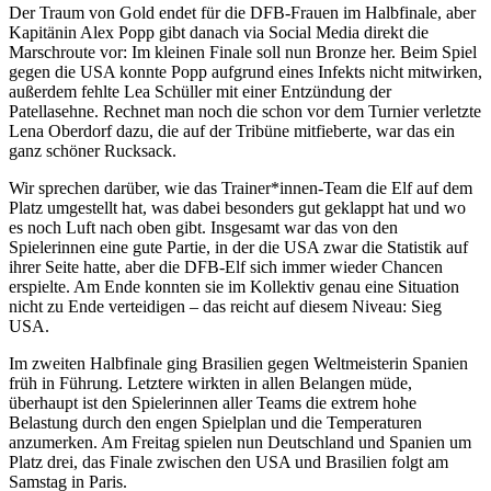
Der Traum von Gold endet für die DFB-Frauen im Halbfinale, aber
Kapitänin Alex Popp gibt danach via Social Media direkt die
Marschroute vor: Im kleinen Finale soll nun Bronze her. Beim Spiel
gegen die USA konnte Popp aufgrund eines Infekts nicht mitwirken,
außerdem fehlte Lea Schüller mit einer Entzündung der
Patellasehne. Rechnet man noch die schon vor dem Turnier verletzte
Lena Oberdorf dazu, die auf der Tribüne mitfieberte, war das ein
ganz schöner Rucksack.
Wir sprechen darüber, wie das Trainer*innen-Team die Elf auf dem
Platz umgestellt hat, was dabei besonders gut geklappt hat und wo
es noch Luft nach oben gibt. Insgesamt war das von den
Spielerinnen eine gute Partie, in der die USA zwar die Statistik auf
ihrer Seite hatte, aber die DFB-Elf sich immer wieder Chancen
erspielte. Am Ende konnten sie im Kollektiv genau eine Situation
nicht zu Ende verteidigen – das reicht auf diesem Niveau: Sieg
USA.
Im zweiten Halbfinale ging Brasilien gegen Weltmeisterin Spanien
früh in Führung. Letztere wirkten in allen Belangen müde,
überhaupt ist den Spielerinnen aller Teams die extrem hohe
Belastung durch den engen Spielplan und die Temperaturen
anzumerken. Am Freitag spielen nun Deutschland und Spanien um
Platz drei, das Finale zwischen den USA und Brasilien folgt am
Samstag in Paris.