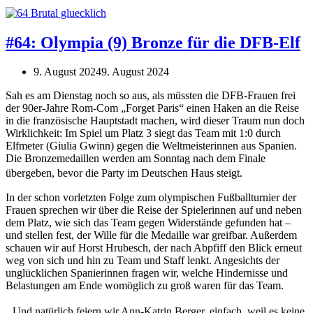
#64: Olympia (9) Bronze für die DFB-Elf
9. August 2024
9. August 2024
Sah es am Dienstag noch so aus, als müssten die DFB-Frauen frei
der 90er-Jahre Rom-Com „Forget Paris“ einen Haken an die Reise
in die französische Hauptstadt machen, wird dieser Traum nun doch
Wirklichkeit: Im Spiel um Platz 3 siegt das Team mit 1:0 durch
Elfmeter (Giulia Gwinn) gegen die Weltmeisterinnen aus Spanien.
Die Bronzemedaillen werden am Sonntag nach dem Finale
übergeben, bevor die Party im Deutschen Haus steigt.
In der schon vorletzten Folge zum olympischen Fußballturnier der
Frauen sprechen wir über die Reise der Spielerinnen auf und neben
dem Platz, wie sich das Team gegen Widerstände gefunden hat –
und stellen fest, der Wille für die Medaille war greifbar. Außerdem
schauen wir auf Horst Hrubesch, der nach Abpfiff den Blick erneut
weg von sich und hin zu Team und Staff lenkt. Angesichts der
unglücklichen Spanierinnen fragen wir, welche Hindernisse und
Belastungen am Ende womöglich zu groß waren für das Team.
Und natürlich feiern wir Ann-Katrin Berger, einfach, weil es keine