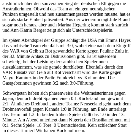
ausführlich über den souveränen Sieg der deutschen Elf gegen die
Australierinnen. Obwohl das Team an einigen neuralgischen
Punkten umgestellt und neu zusammengesetzt werden musste, hat es
sich als starke Einheit präsentiert. Aus der wiederum ragt Jule Brand
sogar noch heraus, aber auch Marina Hegering kommt stark zurück
und Ann-Katrin Berger zeigt sich als Unterschiedsspielerin.
Im späten Abendspiel der Gruppe schlägt die USA mit Emma Hayes
das sambische Team ebenfalls mit 3:0, wobei eine nach dem Eingriff
des VAR von Gelb zu Rot gewandelte Karte gegen Pauline Zulu in
der 32. Minute Anlass zu Diskussionen gibt. Es ist außerdem
schwierig, bei der Leistung der sambischen Spielerinnen
auszuklammern, was sie gerade durchleben. Ebenfalls durch den
VAR-Einsatz von Gelb auf Rot verschärft wird die Karte gegen
Mayra Ramírez in der Partie Frankreich vs. Kolumbien. Die
Gastgeberinnen gewinnen 3:2 nach 3:0-Führung.
Schwergetan haben sich phasenweise die Weltmeisterinnen gegen
Japan, dennoch dreht Spanien einen 0:1-Rückstand und gewinnt
2:1. Ähnliches Drehbuch, andere Teams: Neuseeland geht nach dem
Drohnenvorfall gegen Kanada 1:0 in Führung, am Ende unterliegt
das Team mit 1:2. In beiden frühen Spielen fällt das 1:0 in der 13.
Minute. Am Abend unterliegt dann Nigeria den Brasilianerinnen mit
0:1. Sechs Spiele, 18 Tore, 0 Unentschieden. Kein schlechter Start
in dieses Turnier! Wir haben Bock auf mehr.