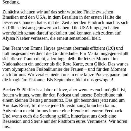
Sendung.
Zunächst schauen wir auf das sehr würdige Finale zwischen
Brasilien und den USA, in dem Brasilien in der ersten Hälfte die
besseren Chancen hatte, mit der Zeit aber den Eindruck machte, sich
zu früh selbst ausgepowert zu haben. Die USA hingegen hatten
womöglich genau darauf spekuliert und konnten sich zudem auf
Alyssa Naeher verlassen, die erneut sensationell hielt.
Das Team von Emma Hayes gewinnt abermals effizient (1:0) und
holt insgesamt verdient die Goldmedaille. Für Marta hingegen erfüllt
sich dieser Traum nicht, allerdings bleibt ihr letzter Moment im
Nationalteam ein anderer als die Rote Karte, zum Glück. Das war es
vom olympischen Fußballturnier der Frauen – und für den Moment
auch für uns. Wir verabschieden uns in eine kurze Podcastpause und
die imaginäre Eistonne. Bis September, bleibt uns gewogen!
Becker & Pfeiffer is a labor of love, aber wenn es euch möglich ist,
freuen wir uns, wenn ihr den Podcast und unsere Bolztribüne mit
einem kleinen Beitrag unterstützt. Das gilt besonders jetzt rund um
Annikas Reise, für die sie jede Unterstützung brauchen kann.
Außerdem macht ihr uns immer eine Freude mit eurem Feedback.
Und wenn euch die Sendung gefällt, hinterlasst uns doch eine
Rezension und Sterne auf der Plattform eures Vertrauens. Wir hören
uns.