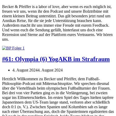
Becker & Pfeiffer is a labor of love, aber wenn es euch möglich ist,
freuen wir uns, wenn ihr den Podcast und unsere Bolztribüne mit
einem kleinen Beitrag unterstützt. Das gilt besonders jetzt rund um
Annikas Reise, für die sie jede Unterstützung brauchen kann.
Außerdem macht ihr uns immer eine Freude mit eurem Feedback.
Und wenn euch die Sendung gefällt, hinterlasst uns doch eine
Rezension und Sterne auf der Plattform eures Vertrauens. Wir hören
uns.
#61: Olympia (6) YogAKB im Strafraum
4. August 2024
4. August 2024
Herzlich Willkommen zu Becker und Pfeiffer, dem Fußball-
Philosophie-Podcast mit Mitternachtsspitze. Wir sprechen diesmal
über die Viertelfinals beim olympischen Fußballturnier der Frauen.
Bei drei von vier Partien ging es in die Verlängerung, bei zweien
sogar ins Elfmeterschießen. Im ersten Spiel des Tages hielten tapfere
Japanerinnen dem US-Team lange stand, verloren aber schließlich
doch 0:1 (n. V.). Zwischen Spanien und Kolumbien sah es lange
nach einer Überraschung aus, doch die Spanierinnen egalisierten das