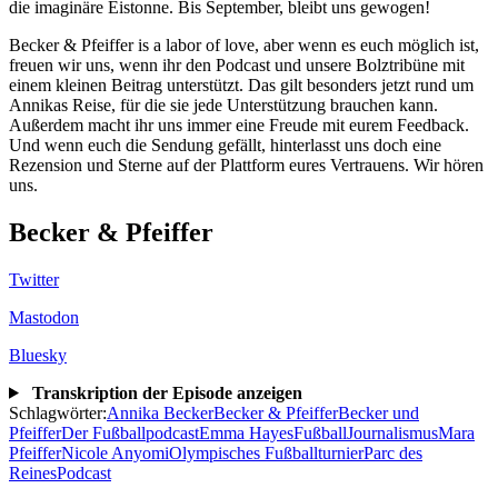
die imaginäre Eistonne. Bis September, bleibt uns gewogen!
Becker & Pfeiffer is a labor of love, aber wenn es euch möglich ist,
freuen wir uns, wenn ihr den Podcast und unsere Bolztribüne mit
einem kleinen Beitrag unterstützt. Das gilt besonders jetzt rund um
Annikas Reise, für die sie jede Unterstützung brauchen kann.
Außerdem macht ihr uns immer eine Freude mit eurem Feedback.
Und wenn euch die Sendung gefällt, hinterlasst uns doch eine
Rezension und Sterne auf der Plattform eures Vertrauens. Wir hören
uns.
Becker & Pfeiffer
Twitter
Mastodon
Bluesky
Transkription der Episode anzeigen
Schlagwörter:
Annika Becker
Becker & Pfeiffer
Becker und
Pfeiffer
Der Fußballpodcast
Emma Hayes
Fußball
Journalismus
Mara
Pfeiffer
Nicole Anyomi
Olympisches Fußballturnier
Parc des
Reines
Podcast