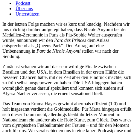
Podcast
Über uns
Unterstützen
In der letzten Folge machen wir es kurz und knackig. Nachdem wir
uns mächtig darüber aufgeregt haben, dass Nicole Anyomi bei der
Medaillen-Zeremonie in Paris als Pia-Sophie Wolter ausgerufen
wurde, announcen wir den
Parc des Princes
dem Anlass
entsprechend als „Queens Park“. Den Antrag auf eine
Umbenennung in
Parc de Nicole Anyomi
stellen wir nach der
Sendung.
Zunächst schauen wir auf das sehr würdige Finale zwischen
Brasilien und den USA, in dem Brasilien in der ersten Hälfte die
besseren Chancen hatte, mit der Zeit aber den Eindruck machte, sich
zu früh selbst ausgepowert zu haben. Die USA hingegen hatten
womöglich genau darauf spekuliert und konnten sich zudem auf
Alyssa Naeher verlassen, die erneut sensationell hielt.
Das Team von Emma Hayes gewinnt abermals effizient (1:0) und
holt insgesamt verdient die Goldmedaille. Für Marta hingegen erfüllt
sich dieser Traum nicht, allerdings bleibt ihr letzter Moment im
Nationalteam ein anderer als die Rote Karte, zum Glück. Das war es
vom olympischen Fußballturnier der Frauen – und für den Moment
auch für uns. Wir verabschieden uns in eine kurze Podcastpause und