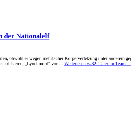
n der Nationalelf
fen, obwohl er wegen mehrfacher Körperverletzung unter anderem gege
das kritisieren, „Lynchmord“ vor.…
Weiterlesen »
#82: Täter im Team – T