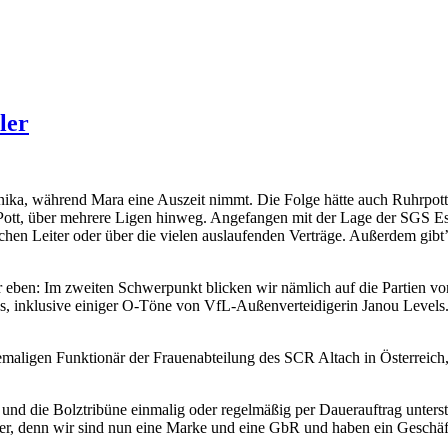
ler
nnika, während Mara eine Auszeit nimmt. Die Folge hätte auch Ruhrpot
 Pott, über mehrere Ligen hinweg. Angefangen mit der Lage der SGS E
ichen Leiter oder über die vielen auslaufenden Verträge. Außerdem gi
ler eben: Im zweiten Schwerpunkt blicken wir nämlich auf die Partien
inklusive einiger O-Töne von VfL-Außenverteidigerin Janou Levels.
maligen Funktionär der Frauenabteilung des SCR Altach in Österreich, 
und die Bolztribüne einmalig oder regelmäßig per Dauerauftrag unterst
rüher, denn wir sind nun eine Marke und eine GbR und haben ein Geschäf