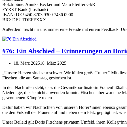
Bolztribüne: Annika Becker und Mara Pfeiffer GbR
FYRST Bank (Postbank)
IBAN: DE 9450 8703 9300 7436 0900
BIC: DEUTDEFFXXX
Außerdem macht ihr uns immer eine Freude mit eurem Feedback. Und w
#76: Ein Abschied – Erinnerungen an Dori
18. März 2025
18. März 2025
„Unsere Herzen sind sehr schwer. Wir fühlen große Trauer.“ Mit die
Fitschen, die am Samstag gestorben ist.
In den Nachrufen steht, dass die Gesamtkoordinatorin Frauenfußball d
Niederlage, die sie nicht abwenden konnte. Fitschen aber war eine Ma
gewonnenen Kämpfe reden.
Dafür haben wir Nachrichten von unseren Hörer*innen ebenso gesamme
die den Fußball der Frauen auf und neben dem Platz geprägt hat, wie
Unser Beileid gilt Doris Fitschens privatem Umfeld, ihren Kolleg*inn