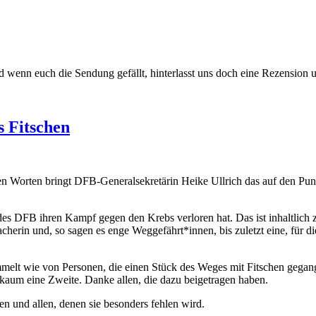
enn euch die Sendung gefällt, hinterlasst uns doch eine Rezension und
s Fitschen
sen Worten bringt DFB-Generalsekretärin Heike Ullrich das auf den Pu
es DFB ihren Kampf gegen den Krebs verloren hat. Das ist inhaltlich z
cherin und, so sagen es enge Weggefährt*innen, bis zuletzt eine, für d
lt wie von Personen, die einen Stück des Weges mit Fitschen gegangen
 kaum eine Zweite. Danke allen, die dazu beigetragen haben.
en und allen, denen sie besonders fehlen wird.