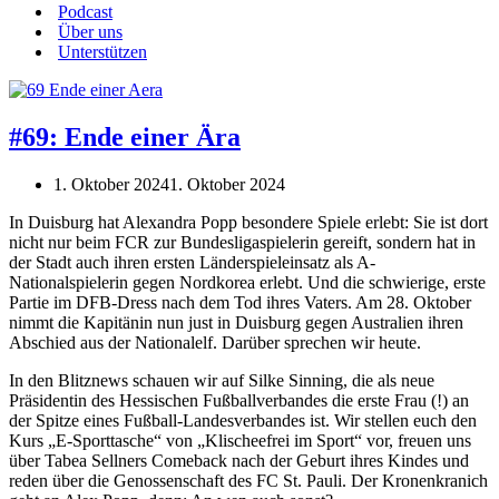
Podcast
Über uns
Unterstützen
#69: Ende einer Ära
1. Oktober 2024
1. Oktober 2024
In Duisburg hat Alexandra Popp besondere Spiele erlebt: Sie ist dort
nicht nur beim FCR zur Bundesligaspielerin gereift, sondern hat in
der Stadt auch ihren ersten Länderspieleinsatz als A-
Nationalspielerin gegen Nordkorea erlebt. Und die schwierige, erste
Partie im DFB-Dress nach dem Tod ihres Vaters. Am 28. Oktober
nimmt die Kapitänin nun just in Duisburg gegen Australien ihren
Abschied aus der Nationalelf. Darüber sprechen wir heute.
In den Blitznews schauen wir auf Silke Sinning, die als neue
Präsidentin des Hessischen Fußballverbandes die erste Frau (!) an
der Spitze eines Fußball-Landesverbandes ist. Wir stellen euch den
Kurs „E-Sporttasche“ von „Klischeefrei im Sport“ vor, freuen uns
über Tabea Sellners Comeback nach der Geburt ihres Kindes und
reden über die Genossenschaft des FC St. Pauli. Der Kronenkranich