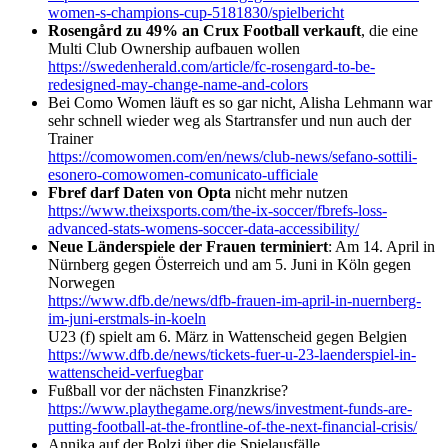
women-s-champions-cup-5181830/spielbericht
Rosengård zu 49% an Crux Football verkauft
, die eine
Multi Club Ownership aufbauen wollen
https://swedenherald.com/article/fc-rosengard-to-be-
redesigned-may-change-name-and-colors
Bei Como Women läuft es so gar nicht, Alisha Lehmann war
sehr schnell wieder weg als Startransfer und nun auch der
Trainer
https://comowomen.com/en/news/club-news/sefano-sottili-
esonero-comowomen-comunicato-ufficiale
Fbref darf Daten von Opta
nicht mehr nutzen
https://www.theixsports.com/the-ix-soccer/fbrefs-loss-
advanced-stats-womens-soccer-data-accessibility/
Neue Länderspiele der Frauen terminiert
: Am 14. April in
Nürnberg gegen Österreich und am 5. Juni in Köln gegen
Norwegen
https://www.dfb.de/news/dfb-frauen-im-april-in-nuernberg-
im-juni-erstmals-in-koeln
U23 (f) spielt am 6. März in Wattenscheid gegen Belgien
https://www.dfb.de/news/tickets-fuer-u-23-laenderspiel-in-
wattenscheid-verfuegbar
Fußball vor der nächsten Finanzkrise?
https://www.playthegame.org/news/investment-funds-are-
putting-football-at-the-frontline-of-the-next-financial-crisis/
Annika auf der Bolzi über die Spielausfälle