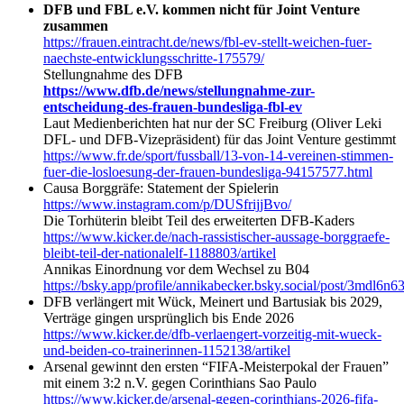
DFB und FBL e.V. kommen nicht für Joint Venture
zusammen
https://frauen.eintracht.de/news/fbl-ev-stellt-weichen-fuer-
naechste-entwicklungsschritte-175579/
Stellungnahme des DFB
https://www.dfb.de/news/stellungnahme-zur-
entscheidung-des-frauen-bundesliga-fbl-ev
Laut Medienberichten hat nur der SC Freiburg (Oliver Leki
DFL- und DFB-Vizepräsident) für das Joint Venture gestimmt
https://www.fr.de/sport/fussball/13-von-14-vereinen-stimmen-
fuer-die-losloesung-der-frauen-bundesliga-94157577.html
Causa Borggräfe: Statement der Spielerin
https://www.instagram.com/p/DUSfrijjBvo/
Die Torhüterin bleibt Teil des erweiterten DFB-Kaders
https://www.kicker.de/nach-rassistischer-aussage-borggraefe-
bleibt-teil-der-nationalelf-1188803/artikel
Annikas Einordnung vor dem Wechsel zu B04
https://bsky.app/profile/annikabecker.bsky.social/post/3mdl6n6
DFB verlängert mit Wück, Meinert und Bartusiak bis 2029,
Verträge gingen ursprünglich bis Ende 2026
https://www.kicker.de/dfb-verlaengert-vorzeitig-mit-wueck-
und-beiden-co-trainerinnen-1152138/artikel
Arsenal gewinnt den ersten “FIFA-Meisterpokal der Frauen”
mit einem 3:2 n.V. gegen Corinthians Sao Paulo
https://www.kicker.de/arsenal-gegen-corinthians-2026-fifa-