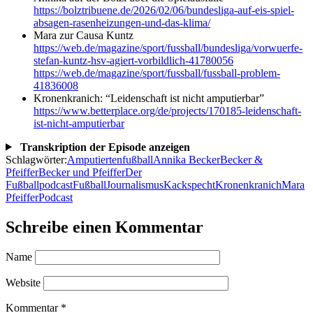
https://bolztribuene.de/2026/02/06/bundesliga-auf-eis-spiel-
absagen-rasenheizungen-und-das-klima/
Mara zur Causa Kuntz
https://web.de/magazine/sport/fussball/bundesliga/vorwuerfe-
stefan-kuntz-hsv-agiert-vorbildlich-41780056
https://web.de/magazine/sport/fussball/fussball-problem-
41836008
Kronenkranich: “Leidenschaft ist nicht amputierbar”
https://www.betterplace.org/de/projects/170185-leidenschaft-
ist-nicht-amputierbar
Transkription der Episode anzeigen
Schlagwörter:
Amputiertenfußball
Annika Becker
Becker &
Pfeiffer
Becker und Pfeiffer
Der
Fußballpodcast
Fußball
Journalismus
Kackspecht
Kronenkranich
Mara
Pfeiffer
Podcast
Schreibe einen Kommentar
Name
Website
Kommentar
*