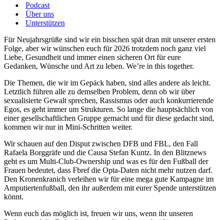
Podcast
Über uns
Unterstützen
Für Neujahrsgrüße sind wir ein bisschen spät dran mit unserer ersten
Folge, aber wir wünschen euch für 2026 trotzdem noch ganz viel
Liebe, Gesundheit und immer einen sicheren Ort für eure
Gedanken, Wünsche und Art zu leben. We’re in this together.
Die Themen, die wir im Gepäck haben, sind alles andere als leicht.
Letztlich führen alle zu demselben Problem, denn ob wir über
sexualisierte Gewalt sprechen, Rassismus oder auch konkurrierende
Egos, es geht immer um Strukturen. So lange die hauptsächlich von
einer gesellschaftlichen Gruppe gemacht und für diese gedacht sind,
kommen wir nur in Mini-Schritten weiter.
Wir schauen auf den Disput zwischen DFB und FBL, den Fall
Rafaela Borggräfe und die Causa Stefan Kuntz. In den Blitznews
geht es um Multi-Club-Ownership und was es für den Fußball der
Frauen bedeutet, dass Fbref die Opta-Daten nicht mehr nutzen darf.
Den Kronenkranich verleihen wir für eine mega gute Kampagne im
Amputiertenfußball, den ihr außerdem mit eurer Spende unterstützen
könnt.
Wenn euch das möglich ist, freuen wir uns, wenn ihr unseren