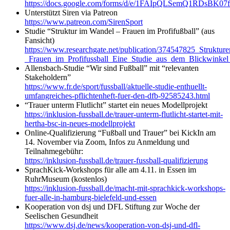
https://docs.google.com/forms/d/e/1FAIpQLSemQ1RD
Unterstützt Siren via Patreon
https://www.patreon.com/SirenSport
Studie “Struktur im Wandel – Frauen im Profifußball” (aus
Fansicht)
https://www.researchgate.net/publication/374547825_Struktu
_Frauen_im_Profifussball_Eine_Studie_aus_dem_Blickwinkel
Allensbach-Studie “Wir sind Fußball” mit “relevanten
Stakeholdern”
https://www.fr.de/sport/fussball/aktuelle-studie-enthuellt-
umfangreiches-pflichtenheft-fuer-den-dfb-92585243.html
“Trauer unterm Flutlicht” startet ein neues Modellprojekt
https://inklusion-fussball.de/trauer-unterm-flutlicht-startet-mit-
hertha-bsc-in-neues-modellprojekt
Online-Qualifizierung “Fußball und Trauer” bei KickIn am
14. November via Zoom, Infos zu Anmeldung und
Teilnahmegebühr:
https://inklusion-fussball.de/trauer-fussball-qualifizierung
SprachKick-Workshops für alle am 4.11. in Essen im
RuhrMuseum (kostenlos)
https://inklusion-fussball.de/macht-mit-sprachkick-workshops-
fuer-alle-in-hamburg-bielefeld-und-essen
Kooperation von dsj und DFL Stiftung zur Woche der
Seelischen Gesundheit
https://www.dsj.de/news/kooperation-von-dsj-und-dfl-