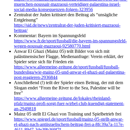
muenchen-noussair-mazraoui-verteidiger-palaestina-israel-
social-media-konsequenzen-folgen-323956
Zentralrat der Juden kritisiert den Beitrag als “unsägliche
Entgleisung”
https://sid.de/news/zentralrat-der-juden-kritisiert-mazraoui-
beitrag/
Kommentar: Bayern im Spannungsfeld
https://www.fr.de/sport/fussball/die-bayern-im-spannungsfeld-
wegen-noussair-mazraoui-92580770.html
Anwar El Ghazi (Mainz 05) teilt Bilder von sich mit
palästinensischer Flagge, Medienanfrage: Verein erklärt, der
Spieler setze sich für Frieden ein
https://www.allgemeine-zeitung.de/sport/fussball/fussball-
bundesliga/wie-mainz-05-und-anwar-el-ghazi-auf-palaestina-
post-reagieren-2936844
Anschließend (!) teilt der Spieler einen Beitrag, der mit dem
Slogan endet “From the River to the Sea, Palestine will be
free”
https://www.allgemeine-zeitung.de/lokales/rheinland-
pfalz/mainz-profi-sorgt-fuer-wirbel-club-kuendigt-statement-
an-2949818
Mainz 05 stellt El Ghazi von Training und Spielbetrieb frei
https://www.spiegel.de/sport/fussball/mainz-05-stellt-anwar-
el-ghazi-nach-antiisraelischem-beitrag-frei-a-8fc39a7a-117e-
4611-89d7-3de39b369f7f