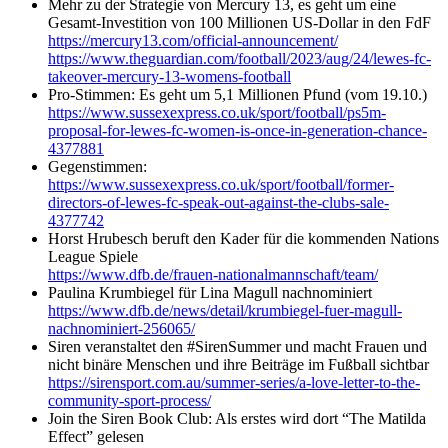
Mehr zu der Strategie von Mercury 13, es geht um eine
Gesamt-Investition von 100 Millionen US-Dollar in den FdF
https://mercury13.com/official-announcement/
https://www.theguardian.com/football/2023/aug/24/lewes-fc-
takeover-mercury-13-womens-football
Pro-Stimmen: Es geht um 5,1 Millionen Pfund (vom 19.10.)
https://www.sussexexpress.co.uk/sport/football/ps5m-
proposal-for-lewes-fc-women-is-once-in-generation-chance-
4377881
Gegenstimmen:
https://www.sussexexpress.co.uk/sport/football/former-
directors-of-lewes-fc-speak-out-against-the-clubs-sale-
4377742
Horst Hrubesch beruft den Kader für die kommenden Nations
League Spiele
https://www.dfb.de/frauen-nationalmannschaft/team/
Paulina Krumbiegel für Lina Magull nachnominiert
https://www.dfb.de/news/detail/krumbiegel-fuer-magull-
nachnominiert-256065/
Siren veranstaltet den #SirenSummer und macht Frauen und
nicht binäre Menschen und ihre Beiträge im Fußball sichtbar
https://sirensport.com.au/summer-series/a-love-letter-to-the-
community-sport-process/
Join the Siren Book Club: Als erstes wird dort “The Matilda
Effect” gelesen