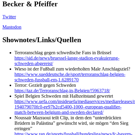
Becker & Pfeiffer
Twitter
Mastodon
Shownotes/Links/Quellen
Terroranschlag gegen schwedische Fans in Brüssel
https://sid.de/news/bruessel-lange-stadion-evakuierung-
schweden-abgereist/
Wieso ist der Fußball zum wiederholten Male Anschlagsziel?
https://www.sueddeutsche.de/sport/terroranschlag-belgien-
schweden-fussball-em-1.6289170
Terror: Gezielt gegen Schweden
https://taz.de/Terroranschlag-in-Belgien/!5963718/
Spiel Belgien Schweden mit Halbzeitstand gewertet
https://www.uefa.com/insideuefa/mediaservices/mediareleases
194079070fc0-ee97b2cd5400-1000–european-qualifier-
match-between-belgium-and-sweden-declared/
Noussair Mazraoui teilt Clip, in dem den “unterdrückten
Brüdern in Palästina” gewünscht wird, sie mögen “den Sieg
erringen”
https://www.ran.de/sports/fussball/bundesliga/news/fc-bayern-