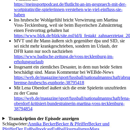
https://meinsportpodcast.de/flutlicht-an-im-gespraech-mit-der-
wortpiratin/die-spielerinnen-verstehen-wie-viel-einfluss-sie-
haben
Ins hrubesche Wohlgefühl bricht Verwirrung um Martina
Voss-Tecklenburg, weil sie beim Bayerischen Zahnärztetag
einen Festvortrag gehalten hat
https://www.blzk.de/blzk/site.nsf/id/li_festakt_zahnaerztetag_2
MVT und ihr Mann äußern sich gegenüber dpa und SID, sie
sei nicht mehr krankgeschrieben, sondern im Urlaub, der
DFB kann nur noch nachziehen
https://www.badische-zeitung.de/voss-tecklenburg-im-
erholungsurlaub
Insgesamt ein ziemliches Desaster, in dem nun beide Seiten
beschädigt sind. Maras Kommentar bei WEBde-News
https://web.de/magazine/sport/fussball/nationalmannschaft/abru
bremse-hrubeschs-euphorie-38795418
Mit Lena Oberdorf äußert sich die erste Spielerin unzufrieden
zu der Causa
https://web.de/magazine/sport/fussball/nationalmannschaft/lena-
oberdorf-kritisiert-bundestrainerin-martina-voss-tecklenburg-
38794854
Transkription der Episode anzeigen
Schlagwörter:
Annika Becker
Becker & Pfeiffer
Becker und
Pfeiffer
Der Fußballpodcast
Fußball
Journalismus
Mara