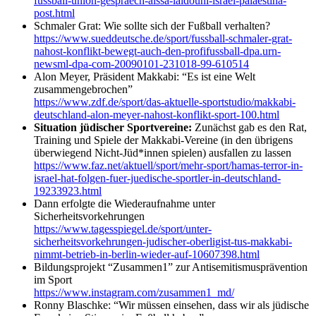
fussball-union-gespraech-aissa-laidouni-israel-palaestina-
post.html
Schmaler Grat: Wie sollte sich der Fußball verhalten?
https://www.sueddeutsche.de/sport/fussball-schmaler-grat-
nahost-konflikt-bewegt-auch-den-profifussball-dpa.urn-
newsml-dpa-com-20090101-231018-99-610514
Alon Meyer, Präsident Makkabi: “Es ist eine Welt
zusammengebrochen”
https://www.zdf.de/sport/das-aktuelle-sportstudio/makkabi-
deutschland-alon-meyer-nahost-konflikt-sport-100.html
Situation jüdischer Sportvereine:
Zunächst gab es den Rat,
Training und Spiele der Makkabi-Vereine (in den übrigens
überwiegend Nicht-Jüd*innen spielen) ausfallen zu lassen
https://www.faz.net/aktuell/sport/mehr-sport/hamas-terror-in-
israel-hat-folgen-fuer-juedische-sportler-in-deutschland-
19233923.html
Dann erfolgte die Wiederaufnahme unter
Sicherheitsvorkehrungen
https://www.tagesspiegel.de/sport/unter-
sicherheitsvorkehrungen-judischer-oberligist-tus-makkabi-
nimmt-betrieb-in-berlin-wieder-auf-10607398.html
Bildungsprojekt “Zusammen1” zur Antisemitismusprävention
im Sport
https://www.instagram.com/zusammen1_md/
Ronny Blaschke: “Wir müssen einsehen, dass wir als jüdische