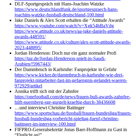
DLF-Sportgespräch mit Hans-Joachim Watzke
https://www.deutschlandfunk.de/sportgespraech-hans-
joachim-watzke-fussball-deutschland-100.html
Jake Daniels & Alex Scott
erhalten die “Attitude Awards”
https://www.youtube.com/watch?v=Xgk54hBaVdg
https://www.attitude.co.uk/news/aa-jake-daniels-attitude-
awards-448591/
https://www.attitude.co.uk/culture/alex-scott-attitude-awards-
2023-448895/
Jordan Henderson: Doch nur ein ganz normaler Profi
https://taz.de/Jordan-Henderson-spielt-in-Saudi-
Arabien/!5967443/
Der Dammbruch in Karlsruhe: Fanprojekte in Gefahr
https://www.kicker.de/dammbruch-in-karlsruhe-wie-drei-
fanprojekt-mitarbeiter-fast-im-gefaengnis-gelandet-waeren-
972929/artikel
Annika trifft sich mit der Zahnfee
https://onefootball.com/de/news/frauen-buli-awards-zahnfee-
hilft-nuernberg-sge-gurgelt-kraeftig-durch-38436608
…und interviewt Christine Baitinger
https://www.sportschau.de/fussball/frauen-bundesliga/frauen-
fussball-bundesliga-vorbericht-spieltag-fuenf-christine-
baitinger-im-interview-100.html
FIFPRO-Generalsekretär Jonas Baer-Hoffmann zu Gast in
“Flutlicht an!”