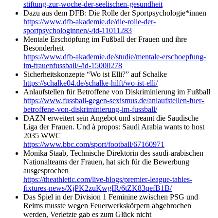
stiftung-zur-woche-der-seelischen-gesundheit
Dazu aus dem DFB: Die Rolle der Sportpsychologie*innen
https://www.dfb-akademie.de/die-rolle-der-
sportpsychologinnen/-/id-11011283
Mentale Erschöpfung im Fußball der Frauen und ihre
Besonderheit
https://www.dfb-akademie.de/studie/mentale-erschoepfung-
im-frauenfussball/-/id-15000278
Sicherheitskonzepte “Wo ist Elli?” auf Schalke
https://schalke04.de/schalke-hilft/wo-ist-elli/
Anlaufstellen für Betroffene von Diskriminierung im Fußball
https://www.fussball-gegen-sexismus.de/anlaufstellen-fuer-
betroffene-von-diskriminierung-im-fussball/
DAZN erweitert sein Angebot und streamt die Saudische
Liga der Frauen. Und à propos: Saudi Arabia wants to host
2035 WWC
https://www.bbc.com/sport/football/67160971
Monika Staab, Technische Direktorin des saudi-arabischen
Nationalteams der Frauen, hat sich für die Bewerbung
ausgesprochen
https://theathletic.com/live-blogs/premier-league-tables-
fixtures-news/XjPK2zuKwgIR/6tZK83qefB1B/
Das Spiel in der Division 1 Feminine zwischen PSG und
Reims musste wegen Feuerwerkskörpern abgebrochen
werden, Verletzte gab es zum Glück nicht