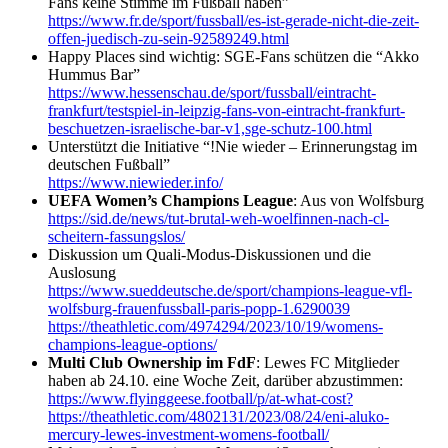
Fans keine Stimme im Fußball haben”
https://www.fr.de/sport/fussball/es-ist-gerade-nicht-die-zeit-
offen-juedisch-zu-sein-92589249.html
Happy Places sind wichtig: SGE-Fans schützen die “Akko
Hummus Bar”
https://www.hessenschau.de/sport/fussball/eintracht-
frankfurt/testspiel-in-leipzig-fans-von-eintracht-frankfurt-
beschuetzen-israelische-bar-v1,sge-schutz-100.html
Unterstützt die Initiative “!Nie wieder – Erinnerungstag im
deutschen Fußball”
https://www.niewieder.info/
UEFA Women’s Champions League
: Aus von Wolfsburg
https://sid.de/news/tut-brutal-weh-woelfinnen-nach-cl-
scheitern-fassungslos/
Diskussion um Quali-Modus-Diskussionen und die
Auslosung
https://www.sueddeutsche.de/sport/champions-league-vfl-
wolfsburg-frauenfussball-paris-popp-1.6290039
https://theathletic.com/4974294/2023/10/19/womens-
champions-league-options/
Multi Club Ownership im FdF
: Lewes FC Mitglieder
haben ab 24.10. eine Woche Zeit, darüber abzustimmen:
https://www.flyinggeese.football/p/at-what-cost?
https://theathletic.com/4802131/2023/08/24/eni-aluko-
mercury-lewes-investment-womens-football/