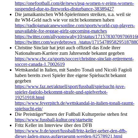
https://onefootball.com/de/news/psg-women-v-reims-women-
suspended-due-to-fireworks-disturbance-38389427
Die jamaikanischen WM-Spielerinnen streiken, u.a. weil sie
ihr WM-Geld nach wie vor nicht bekommen haben
https://radiojamaicanewsonline.com/sports/world-cup-players-
unavailable-for-reggae-girlz-upcoming-matches
https://twitter.com/allysonswaby10/status/17157830709706916
https://twitter.com/waydebrown_/status/171547895829518788
Christine Sinclair
hat jetzt auch offiziell das Ende ihrer
Nationalteam-Karriere zum Jahresende bekannt gegeben
https://www.cbc.ca/sports/soccer/christine-sinclair-retirement-
soccer-canada-1.7002619
Wettskandal in Italien, mit Sandro Tonali und Nicolò Fagioli
haben bereits zwei Spieler ihre eigene Spielsucht bekannt
gegeben
https://www.faz.net/aktuell/sport/fussball/spielsucht-juve-
spieler-fagiolo-bekommt-strafe-und-spielverbot-
19251918.html
https://www.feverpitch.de/wettskandal-in-italien-tonali-raumt-
spielsucht-ein/
Die Preisträger*innen der Fußball Kulturpreise stehen fest
https://www.fussball-kultur.org/startseite
Fritz Keller im Interview über den DFB
https://www.fr.de/sport/fussball/fritz-keller-ueber-den-dfb-
dieser-laden-muss-aufgeraeumt-werden-92578921.html