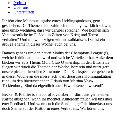
Podcast
Über uns
Unterstützen
Ihr hört eine Mammutausgabe eures Lieblingspodcasts, gern
geschehen. Die Themen sind zahlreich und einige wirklich schwer,
aber umso wichtiger, dass wir darüber sprechen. Wie können sich
Verantwortliche im Fußball in Zeiten von Krieg und Terror
verhalten? Und mit wem zeigen wir uns solidarisch. Das ist ein
großes Thema in dieser Woche, auch bei uns.
Danach geht es um den neuen Modus der Champions League (f),
welche Kritik daran laut wird und welche Vorteile er hat. Außerdem
blicken wir aufs Thema Multi-Club-Ownership. In den Blitznews
fliegen wir durch die Themen der Woche, hört rein und nutzt gern
unsere pickepackevollen Shownotes. Den Kackspecht vergeben wir
in dieser Woche an die miese, ach was, desaströse Kommunikation
rund um den überraschenden Urlaub von Martina Voss-
Tecklenburg. Sind da eigentlich auch Erwachsene anwesend?
Becker & Pfeiffer is a labor of love, aber ihr dürft uns gerne einen
Kaffee ausgeben, wenn ihr möchtet. Außerdem freuen wir uns über
euer Feedback. Und wenn euch die Sendung gefällt, hinterlasst uns
doch Sterne auf der Plattform eures Vertrauens. Wir hören uns.