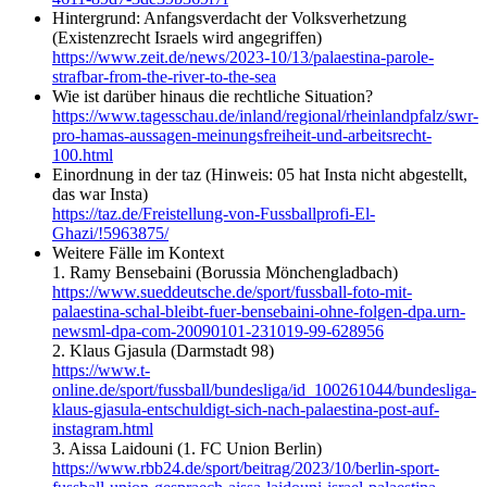
Hintergrund: Anfangsverdacht der Volksverhetzung
(Existenzrecht Israels wird angegriffen)
https://www.zeit.de/news/2023-10/13/palaestina-parole-
strafbar-from-the-river-to-the-sea
Wie ist darüber hinaus die rechtliche Situation?
https://www.tagesschau.de/inland/regional/rheinlandpfalz/swr-
pro-hamas-aussagen-meinungsfreiheit-und-arbeitsrecht-
100.html
Einordnung in der taz (Hinweis: 05 hat Insta nicht abgestellt,
das war Insta)
https://taz.de/Freistellung-von-Fussballprofi-El-
Ghazi/!5963875/
Weitere Fälle im Kontext
1. Ramy Bensebaini (Borussia Mönchengladbach)
https://www.sueddeutsche.de/sport/fussball-foto-mit-
palaestina-schal-bleibt-fuer-bensebaini-ohne-folgen-dpa.urn-
newsml-dpa-com-20090101-231019-99-628956
2. Klaus Gjasula (Darmstadt 98)
https://www.t-
online.de/sport/fussball/bundesliga/id_100261044/bundesliga-
klaus-gjasula-entschuldigt-sich-nach-palaestina-post-auf-
instagram.html
3. Aissa Laidouni (1. FC Union Berlin)
https://www.rbb24.de/sport/beitrag/2023/10/berlin-sport-